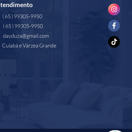
tendimento
( 65 ) 99305-9950
( 65 ) 99305-9950
dayduza@gmail.com
Cuiabá e Várzea Grande