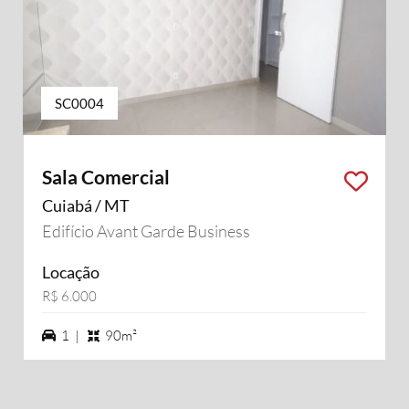
SC0004
Sala Comercial
Cuiabá / MT
Edifício Avant Garde Business
Locação
R$ 6.000
1 vagas na garagem
1 |
90m²