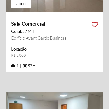
SC0003
Sala Comercial
Cuiabá / MT
Edifício Avant Garde Business
Locação
R$ 3.000
1 vagas na garagem
1 |
57m²