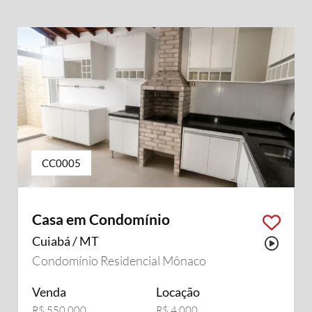
CC0005
Casa em Condomínio
Cuiabá / MT
Possu
Condomínio Residencial Mônaco
Venda
Locação
R$ 550.000
R$ 4.000