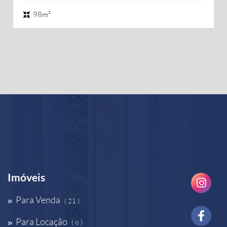
98m²
Imóveis
Para Venda
( 21 )
Para Locação
( 8 )