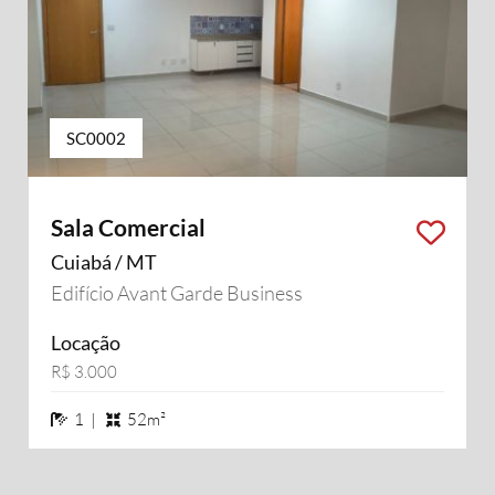
SC0002
Sala Comercial
Cuiabá / MT
Edifício Avant Garde Business
Locação
R$ 3.000
1 banheiros
1 |
52m²