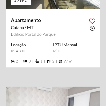
AP0016
Apartamento
Cuiabá / MT
Possu
Edifício Portal do Parque
Locação
IPTU Mensal
R$ 4.800
R$ 0
2 vagas na garagem
3 dormiórios
1 suítes
2 banheiros
2 |
3 |
1 |
2 |
97m²