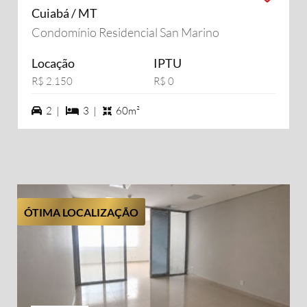
Cuiabá / MT
Condomínio Residencial San Marino
Locação
IPTU
R$ 2.150
R$ 0
2 vagas na garagem
3 dormiórios
2 |
3 |
60m²
ÓTIMA LOCALIZAÇÃO