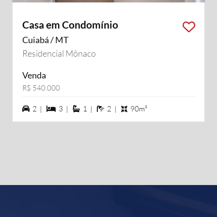
Casa em Condomínio
Cuiabá / MT
Residencial Mônaco
Venda
R$ 540.000
2 vagas na garagem
3 dormiórios
1 suítes
2 banheiros
2 |
3 |
1 |
2 |
90m²