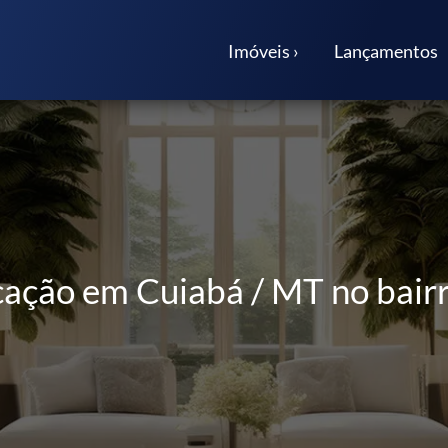
Imóveis ›
Lançamentos
ação em Cuiabá / MT no bair