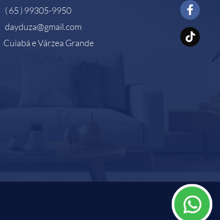
( 65 ) 99305-9950
dayduza@gmail.com
Cuiabá e Várzea Grande