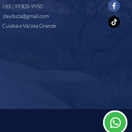
( 65 ) 99305-9950
dayduza@gmail.com
Cuiabá e Várzea Grande