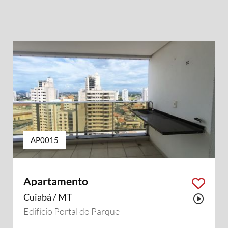
AP0015
Apartamento
Cuiabá / MT
Possu
Edifício Portal do Parque