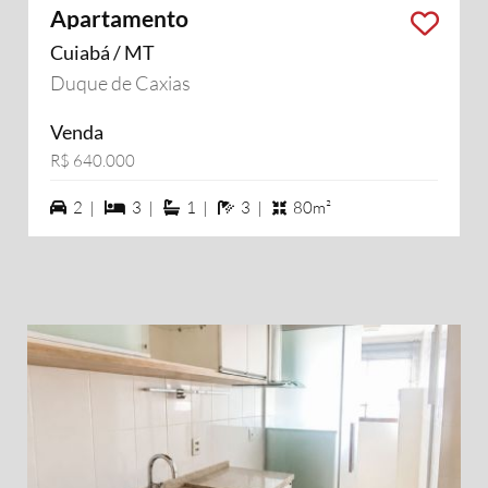
Apartamento
Cuiabá / MT
Duque de Caxias
Venda
R$ 640.000
2 vagas na garagem
3 dormiórios
1 suítes
3 banheiros
2 |
3 |
1 |
3 |
80m²