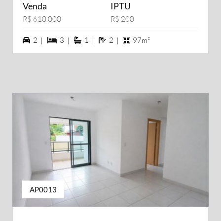
Venda
IPTU
R$ 610.000
R$ 200
2 vagas na garagem
3 dormiórios
1 suítes
2 banheiros
2 |
3 |
1 |
2 |
97m²
AP0013