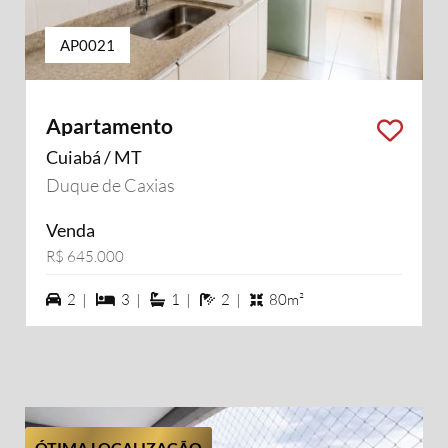
AP0021
Apartamento
Cuiabá / MT
Duque de Caxias
Venda
R$ 645.000
2 vagas na garagem
3 dormiórios
1 suítes
2 banheiros
2 |
3 |
1 |
2 |
80m²
ÓTIMA LOCALIZAÇÃO