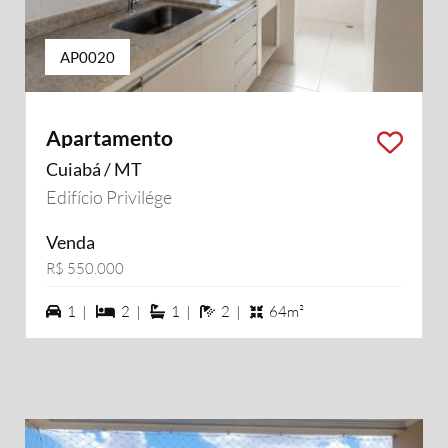
AP0020
Apartamento
Cuiabá / MT
Edifício Privilége
Venda
R$ 550.000
1 vagas na garagem
2 dormiórios
1 suítes
2 banheiros
1 |
2 |
1 |
2 |
64m²