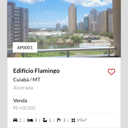
AP0001
Edifício Flamingo
Cuiabá / MT
Alvorada
Venda
R$ 600.000
2 vagas na garagem
3 dormiórios
1 suítes
3 banheiros
2 |
3 |
1 |
3 |
99m²