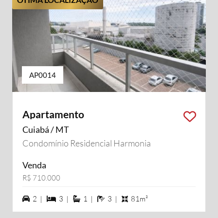
AP0014
Apartamento
Cuiabá / MT
Condomínio Residencial Harmonia
Venda
R$ 710.000
2 vagas na garagem
3 dormiórios
1 suítes
3 banheiros
2 |
3 |
1 |
3 |
81m²