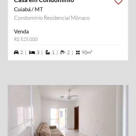
Cuiabá / MT
Condomínio Residencial Mônaco
Venda
R$ 525.000
2 vagas na garagem
3 dormiórios
1 suítes
2 banheiros
2 |
3 |
1 |
2 |
90m²