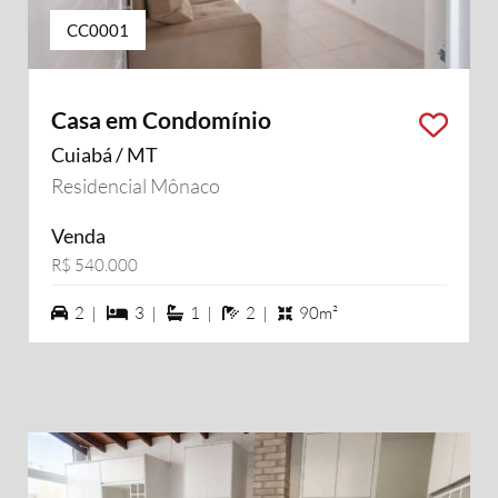
CC0001
Casa em Condomínio
Cuiabá / MT
Residencial Mônaco
Venda
R$ 540.000
2 vagas na garagem
3 dormiórios
1 suítes
2 banheiros
2 |
3 |
1 |
2 |
90m²