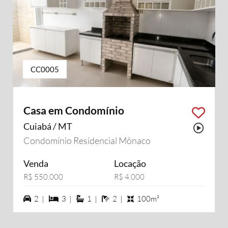
CC0005
Casa em Condomínio
Cuiabá / MT
Possu
Condomínio Residencial Mônaco
Venda
Locação
R$ 550.000
R$ 4.000
2 vagas na garagem
3 dormiórios
1 suítes
2 banheiros
2 |
3 |
1 |
2 |
100m²