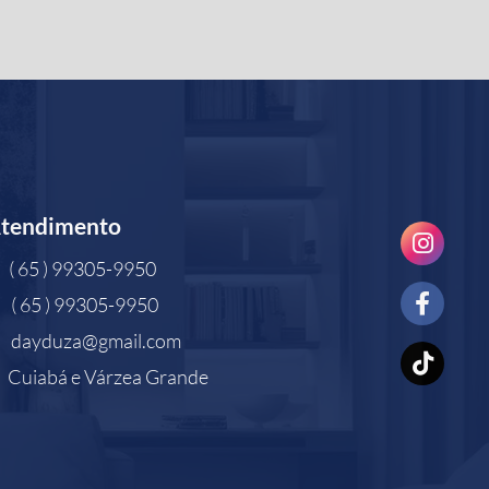
tendimento
( 65 ) 99305-9950
( 65 ) 99305-9950
dayduza@gmail.com
Cuiabá e Várzea Grande